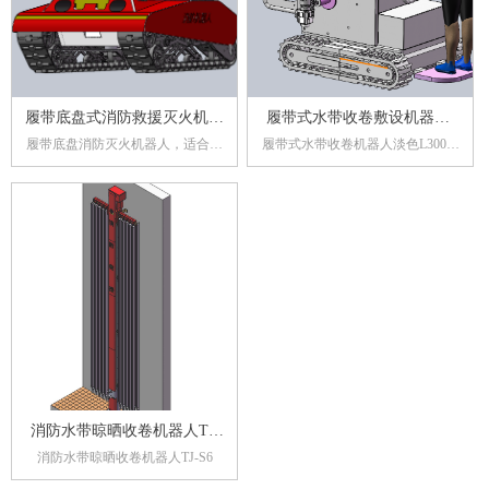
履带底盘式消防救援灭火机器
履带式水带收卷敷设机器人-
履带底盘消防灭火机器人，适合各
履带式水带收卷机器人淡色L300：
人
L300——应急救援，排涝救灾
种路况，复杂地形。
智能应急先锋，收敷随心！
先锋
消防水带晾晒收卷机器人TJ-
消防水带晾晒收卷机器人TJ-S6
S6